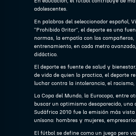
En educación, el fútbol contribuye de man
adolescentes.
En palabras del seleccionador español, Vi
“Prohibido Gritar”, el deporte es una fuen
normas, la empatía con los compañeros, 
entrenamiento, en cada metro avanzado, 
didáctico.
El deporte es fuente de salud y bienesta
de vida de quien lo practica, el deport
luchar contra la intolerancia, el racismo,
La Copa del Mundo, la Eurocopa, entre ot
buscar un optimismo desaparecido, una di
Sudáfrica 2010 fue la emisión más vista en
unísono: hombres y mujeres, empresarios
El fútbol se define como un juego pero v