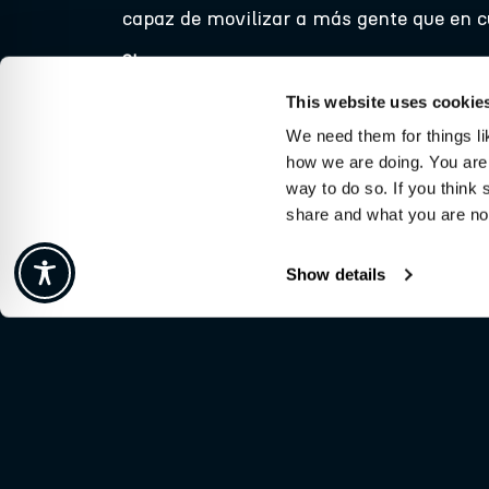
capaz de movilizar a más gente que en cua
Share
This website uses cookie
We need them for things lik
how we are doing. You are n
Got a story worth
way to do so. If you think s
telling?
share and what you are not
Show details
You may also be
interested in