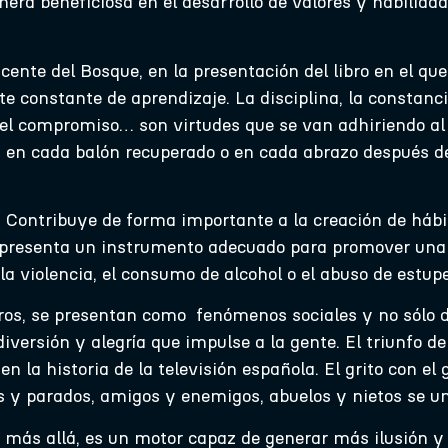
era beneficiosa en el desarrollo de valores y habilida
cente del Bosque, en la presentación del libro en el qu
te constante de aprendizaje. La disciplina, la constanci
el compromiso… son virtudes que se van adhiriendo al
en cada balón recuperado o en cada abrazo después de 
r. Contribuye de forma importante a la creación de hábi
e representa un instrumento adecuado para promover una
 la violencia, el consumo de alcohol o el abuso de estup
ros, se presentan como fenómenos sociales y no sólo d
versión y alegría que impulse a la gente. El triunfo 
 la historia de la televisión española. El grito con el 
 y parados, amigos y enemigos, abuelos y nietos se un
a más allá, es un motor capaz de generar más ilusión y 