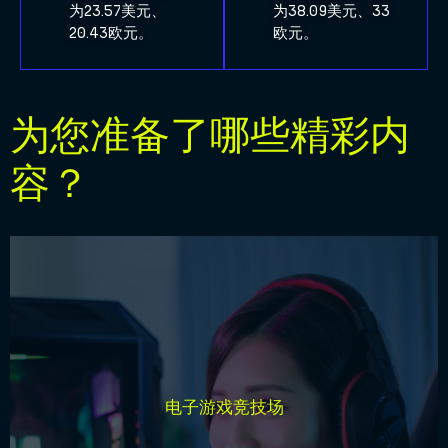
为23.57美元、
为38.09美元、33
20.43欧元。
欧元。
为您准备了哪些精彩内
容？
在精彩绝伦的电子竞技锦标赛中与其他球迷一决高下，或
者通过互动式足球主题街机游戏来考验您的反应能力。这
电子游戏竞技场
里设有实时排行榜、赛事解说员，还有每日决赛，这是在
足球元素加持下最具竞技性的游戏盛宴。