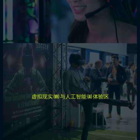
你是否曾好奇过在座无虚席的体育场内踢进决胜球是怎样
一种感觉？现在你可以亲身体验了。我们的虚拟现实区域
虚拟现实 (VR) 与人工智能 (AI) 体验区ㅤ
将让你完全沉浸在360度的全景环境中，去实现自己的足
球梦想。