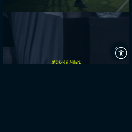
在压力之下，你能精准射中球门上角吗？你带球突破防守
球员的速度能有多快呢？在我们设置的考验精准度、速度
足球技能挑战
以及敏捷性的游戏中测试一下你的天赋吧。为了值得被炫
耀的荣誉、独家奖品以及至高荣耀——被评为球迷区MVP
而展开角逐吧。